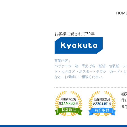
HOM
お客様に愛されて79年
事業内容：
パッケージ・箱・手提げ袋・紙袋・包装紙・シ
ト・カタログ ・ポスター・チラシ・カード・
など、お気軽にご相談ください。
極
作
ま