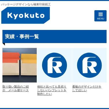
パッケージデザインなら極東印刷紙工
MENU
実績・事例一覧
取り扱い製品のご紹
他社と比べても見劣り
看板のデザインだけを
介 メール便ケース
しないパンフレットを
してほしい
制作したい