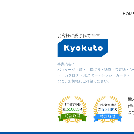
HOM
お客様に愛されて79年
事業内容：
パッケージ・箱・手提げ袋・紙袋・包装紙・シ
ト・カタログ ・ポスター・チラシ・カード・
など、お気軽にご相談ください。
極
作
ま