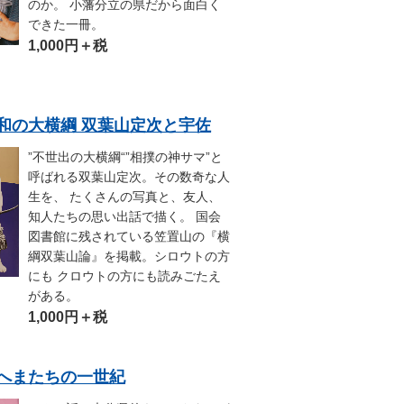
のか。 小藩分立の県だから面白く
できた一冊。
1,000円＋税
4.昭和の大横綱 双葉山定次と宇佐
”不世出の大横綱“”相撲の神サマ”と
呼ばれる双葉山定次。その数奇な人
生を、 たくさんの写真と、友人、
知人たちの思い出話で描く。 国会
図書館に残されている笠置山の『横
綱双葉山論』を掲載。シロウトの方
にも クロウトの方にも読みごたえ
がある。
1,000円＋税
6.おへまたちの一世紀