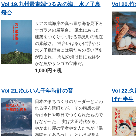
Vol 19.九州最東端つるみの海、水ノ子島
Vol 20
燈台
リアス式海岸の真っ青な海を見下ろ
すガラスの展望台。 風土にあった
建築をつくりつづける鶴見町の現在
の素敵さ。 沖合いはるかに浮かぶ
水ノ子島燈台には男たちの長い歴史
が刻まれ、 周辺の海は目にも鮮や
かな魚やサンゴの宝庫だ。
1,000円＋税
Vol 21.ゆふいん千年時計の音
Vol 2
げた半生
日本のまちづくりのリーダーといわ
れる湯布院町だが、 その構想の背
骨は今日や昨日でつくられたもので
はなかった。 実は大正時代から、
やかまし屋の学者や文人たちが『湯
布院かくあるべし』 という思想を