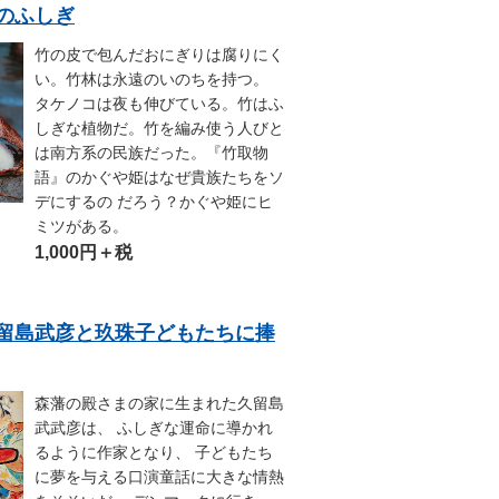
.竹のふしぎ
竹の皮で包んだおにぎりは腐りにく
い。竹林は永遠のいのちを持つ。
タケノコは夜も伸びている。竹はふ
しぎな植物だ。竹を編み使う人びと
は南方系の民族だった。『竹取物
語』のかぐや姫はなぜ貴族たちをソ
デにするの だろう？かぐや姫にヒ
ミツがある。
1,000円＋税
2.久留島武彦と玖珠子どもたちに捧
森藩の殿さまの家に生まれた久留島
武武彦は、 ふしぎな運命に導かれ
るように作家となり、 子どもたち
に夢を与える口演童話に大きな情熱