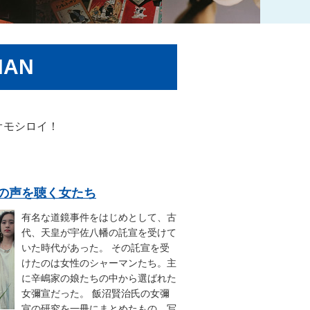
AN
オモシロイ！
2.神の声を聴く女たち
有名な道鏡事件をはじめとして、古
代、天皇が宇佐八幡の託宣を受けて
いた時代があった。 その託宣を受
けたのは女性のシャーマンたち。主
に辛嶋家の娘たちの中から選ばれた
女彌宣だった。 飯沼賢治氏の女彌
宣の研究を一冊にまとめたもの。写