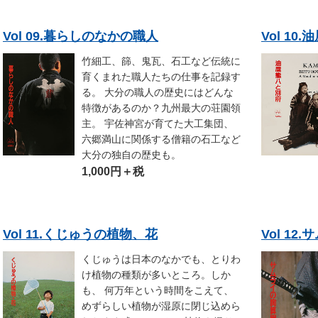
Vol 09.暮らしのなかの職人
Vol 10
竹細工、篩、鬼瓦、石工など伝統に
育くまれた職人たちの仕事を記録す
る。 大分の職人の歴史にはどんな
特徴があるのか？九州最大の荘園領
主。 宇佐神宮が育てた大工集団、
六郷満山に関係する僧籍の石工など
大分の独自の歴史も。
1,000円＋税
Vol 11.くじゅうの植物、花
Vol 1
くじゅうは日本のなかでも、とりわ
け植物の種類が多いところ。しか
も、 何万年という時間をこえて、
めずらしい植物が湿原に閉じ込めら