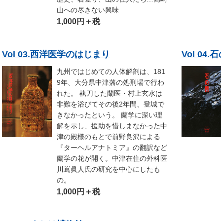
山への尽きない興味
1,000円＋税
Vol 03.西洋医学のはじまり
Vol 04.
九州ではじめての人体解剖は、181
9年、大分県中津藩の処刑場で行わ
れた。 執刀した蘭医・村上玄水は
非難を浴びてその後2年間、登城で
きなかったという。 蘭学に深い理
解を示し、援助を惜しまなかった中
津の殿様のもとで前野良沢による
『ターヘルアナトミア』の翻訳など
蘭学の花が開く。中津在住の外科医
川嶌眞人氏の研究を中心にしたも
の。
1,000円＋税