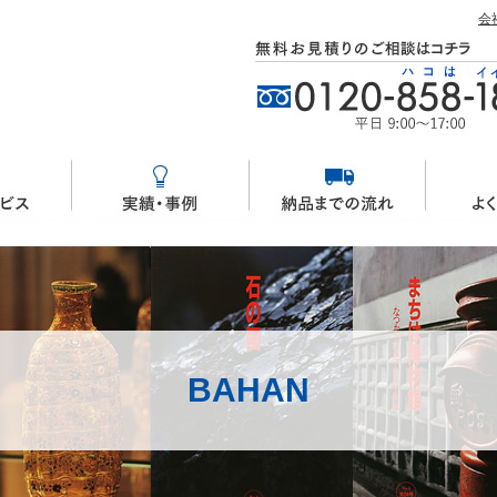
会
BAHAN