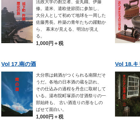
法政大学の創立者、金丸鐵、伊藤
修。遣米、遣欧使節団に参加し、
大分人として初めて地球を一周した
佐藤秀長。杵築の青年たちの躍動か
ら、 幕末が見える、明治が見え
る。
1,000円＋税
Vol 17.南の酒
Vol 1
大分県は銘酒がつくられる南限だそ
うだ。各地の日本酒の蔵を訪れ、
その仕込みの過程を丹念に取材して
いる。湯布院町塚原の甘酒祭りの一
部始終も、 古い酒造りの形をしの
ばせて面白い。
1,000円＋税