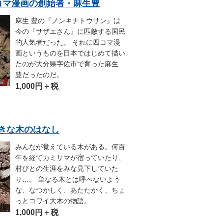
6.4コマ漫画の創始者・麻生豊
麻生 豊の『ノンキナトウサン』は
今の『サザエさん』に匹敵する国民
的人気者だった。 それに四コマ漫
画というものを日本ではじめて描い
たのが大分県字佐市で育った麻生
豊だったのだ。
1,000円＋税
8.大きな木のはなし
みんなが覚えている木がある。何百
年を経てカミサマが宿っていたり、
村びとの生涯をみな見下していた
り…。 単なる木とは呼べないよう
な、なつかしく、あたたかく、ちょ
っとコワイ大木の物語。
1,000円＋税