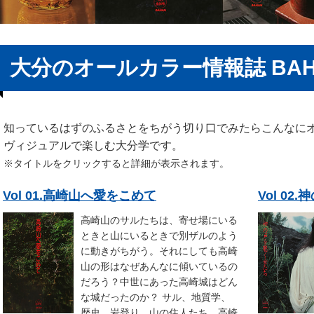
大分のオールカラー情報誌 BAH
知っているはずのふるさとをちがう切り口でみたらこんなに
ヴィジュアルで楽しむ大分学です。
※タイトルをクリックすると詳細が表示されます。
Vol 01.高崎山へ愛をこめて
Vol 0
高崎山のサルたちは、寄せ場にいる
ときと山にいるときで別ザルのよう
に動きがちがう。それにしても高崎
山の形はなぜあんなに傾いているの
だろう？中世にあった高崎城はどん
な城だったのか？ サル、地質学、
歴史、岩登り、山の住人たち…高崎