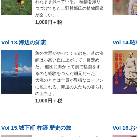
れたまま残っている。 植物を撮り
つづけてきた上野哲郎氏の植物図鑑
が楽しい。
1,000円＋税
Vol 13.海辺の知恵
Vol 1
魚の大群がやってくるのを、昔の漁
師は小高い丘に上がって、目定め
た。 船団に向かって旗で指図をす
るのも経験をつんだ網元だった。
大漁のときは全員が異様なコーフン
に包まれる。海辺の人たちの暮らし
の面白さ。
1,000円＋税
Vol 15.城下町 杵築 歴史の旅
Vol 1