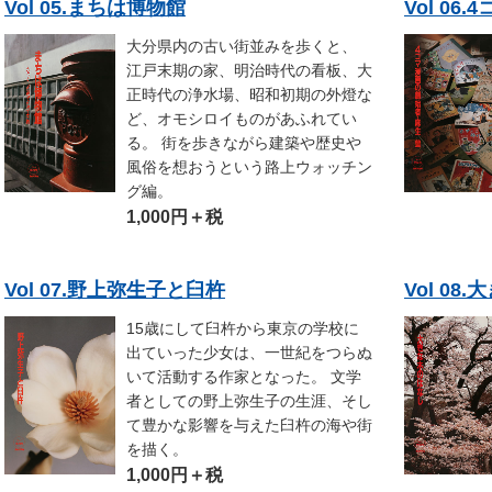
Vol 05.まちは博物館
Vol 0
大分県内の古い街並みを歩くと、
江戸末期の家、明治時代の看板、大
正時代の浄水場、昭和初期の外燈な
ど、オモシロイものがあふれてい
る。 街を歩きながら建築や歴史や
風俗を想おうという路上ウォッチン
グ編。
1,000円＋税
Vol 07.野上弥生子と臼杵
Vol 0
15歳にして臼杵から東京の学校に
出ていった少女は、一世紀をつらぬ
いて活動する作家となった。 文学
者としての野上弥生子の生涯、そし
て豊かな影響を与えた臼杵の海や街
を描く。
1,000円＋税