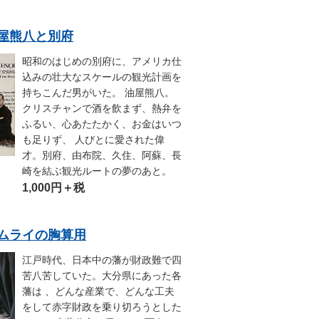
.油屋熊八と別府
昭和のはじめの別府に、アメリカ仕
込みの壮大なスケールの観光計画を
持ちこんだ男がいた。 油屋熊八。
クリスチャンで酒を飲まず、熱弁を
ふるい、心あたたかく、お金はいつ
も足りず、 人びとに愛された偉
才。別府、由布院、久住、阿蘇、長
崎を結ぶ観光ルートの夢のあと。
1,000円＋税
2.サムライの胸算用
江戸時代、日本中の藩が財政難で四
苦八苦していた。大分県にあった各
藩は 、どんな産業で、どんな工夫
をして赤字財政を乗り切ろうとした