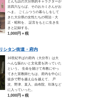
とんち話の大分県的キャラクターが
吉四六ならば、そのおカミさんがお
へま。 ごくふつうの暮らしをして
きた大分県の女性たちの明治・大
正・昭和を、 証言をもとに生き生
きと記録する。
1,000円＋税
8.キリシタン街道・府内
16世紀半ばの府内（大分市）は大
へんな賑わいと文化度を誇っていた
という。 生命を賭けて布教にやっ
てきた宣教師たちは、府内を中心に
徒歩で野を越え山を越えて、 戸
次、野津、直入、由布院、玖珠など
に入っていった。
1,000円＋税