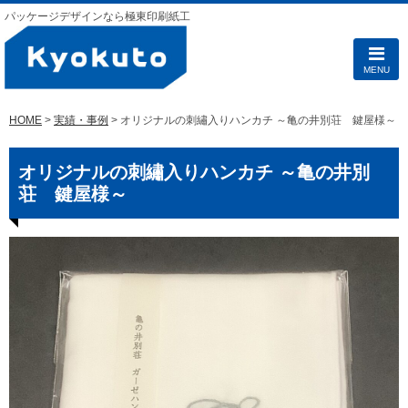
パッケージデザインなら極東印刷紙工
MENU
HOME
>
実績・事例
> オリジナルの刺繡入りハンカチ ～亀の井別荘 鍵屋様～
オリジナルの刺繡入りハンカチ ～亀の井別
荘 鍵屋様～