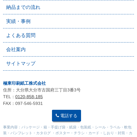
納品までの流れ
実績・事例
よくある質問
会社案内
サイトマップ
極東印刷紙工株式会社
住所：大分県大分市古国府三丁目3番3号
TEL：
0120-858-185
FAX：097-546-5931
電話する
事業内容：パッケージ・箱・手提げ袋・紙袋・包装紙・シール・ラベル・軟包
装・パンフレット・カタログ ・ポスター・チラシ・カード・しおり・封筒・カ