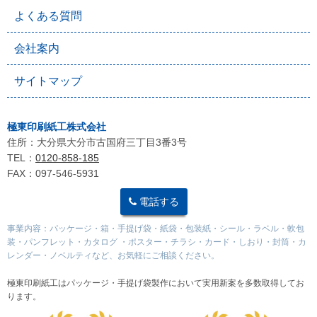
よくある質問
会社案内
サイトマップ
極東印刷紙工株式会社
住所：大分県大分市古国府三丁目3番3号
TEL：
0120-858-185
FAX：097-546-5931
電話する
事業内容：パッケージ・箱・手提げ袋・紙袋・包装紙・シール・ラベル・軟包
装・パンフレット・カタログ ・ポスター・チラシ・カード・しおり・封筒・カ
レンダー・ノベルティなど、お気軽にご相談ください。
極東印刷紙工はパッケージ・手提げ袋製作において実用新案を多数取得してお
ります。