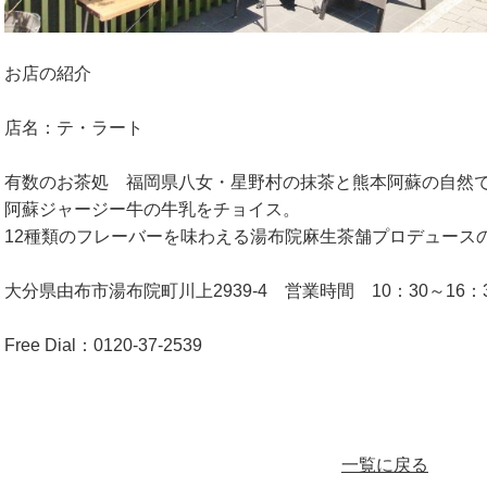
お店の紹介
店名：テ・ラート
有数のお茶処 福岡県八女・星野村の抹茶と熊本阿蘇の自然
阿蘇ジャージー牛の牛乳をチョイス。
12種類のフレーバーを味わえる湯布院麻生茶舗プロデュース
大分県由布市湯布院町川上2939-4 営業時間 10：30～16
Free Dial：0120-37-2539
一覧に戻る