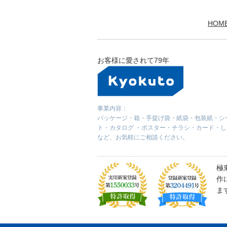
HOM
お客様に愛されて79年
事業内容：
パッケージ・箱・手提げ袋・紙袋・包装紙・シ
ト・カタログ ・ポスター・チラシ・カード・
など、お気軽にご相談ください。
極
作
ま