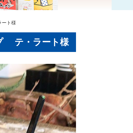
ラート様
ップ テ・ラート様