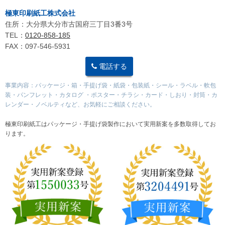
極東印刷紙工株式会社
住所：大分県大分市古国府三丁目3番3号
TEL：
0120-858-185
FAX：097-546-5931
電話する
事業内容：パッケージ・箱・手提げ袋・紙袋・包装紙・シール・ラベル・軟包
装・パンフレット・カタログ ・ポスター・チラシ・カード・しおり・封筒・カ
レンダー・ノベルティなど、お気軽にご相談ください。
極東印刷紙工はパッケージ・手提げ袋製作において実用新案を多数取得してお
ります。