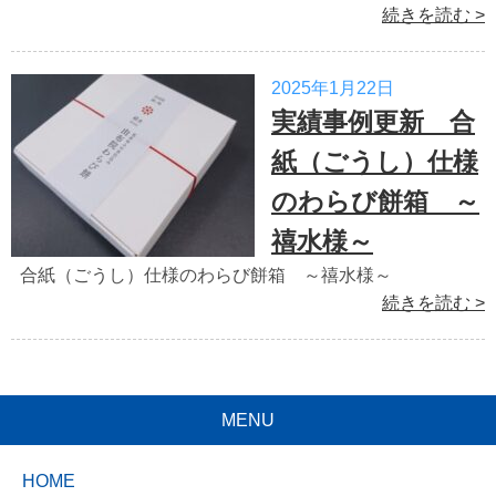
続きを読む >
2025年1月22日
実績事例更新 合
紙（ごうし）仕様
のわらび餅箱 ～
禧水様～
合紙（ごうし）仕様のわらび餅箱 ～禧水様～
続きを読む >
MENU
HOME