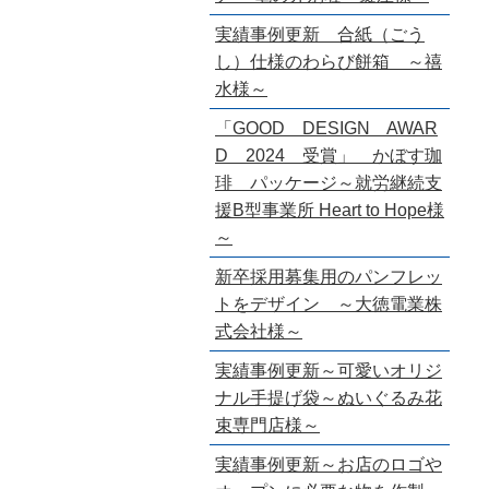
実績事例更新 合紙（ごう
し）仕様のわらび餅箱 ～禧
水様～
「GOOD DESIGN AWAR
D 2024 受賞」 かぼす珈
琲 パッケージ～就労継続支
援B型事業所 Heart to Hope様
～
新卒採用募集用のパンフレッ
トをデザイン ～大徳電業株
式会社様～
実績事例更新～可愛いオリジ
ナル手提げ袋～ぬいぐるみ花
束専門店様～
実績事例更新～お店のロゴや