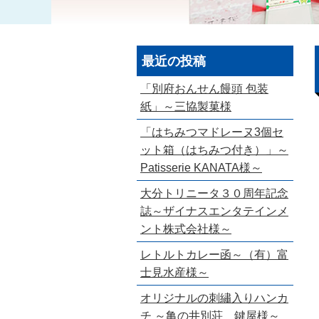
最近の投稿
「別府おんせん饅頭 包装
紙」～三協製菓様
「はちみつマドレーヌ3個セ
ット箱（はちみつ付き）」～
Patisserie KANATA様～
大分トリニータ３０周年記念
誌～ザイナスエンタテインメ
ント株式会社様～
レトルトカレー函～（有）富
士見水産様～
オリジナルの刺繡入りハンカ
チ ～亀の井別荘 鍵屋様～