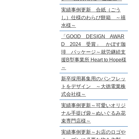
実績事例更新 合紙（ごう
し）仕様のわらび餅箱 ～禧
水様～
「GOOD DESIGN AWAR
D 2024 受賞」 かぼす珈
琲 パッケージ～就労継続支
援B型事業所 Heart to Hope様
～
新卒採用募集用のパンフレッ
トをデザイン ～大徳電業株
式会社様～
実績事例更新～可愛いオリジ
ナル手提げ袋～ぬいぐるみ花
束専門店様～
実績事例更新～お店のロゴや