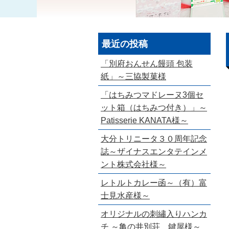
最近の投稿
「別府おんせん饅頭 包装
紙」～三協製菓様
「はちみつマドレーヌ3個セ
ット箱（はちみつ付き）」～
Patisserie KANATA様～
大分トリニータ３０周年記念
誌～ザイナスエンタテインメ
ント株式会社様～
レトルトカレー函～（有）富
士見水産様～
オリジナルの刺繡入りハンカ
チ ～亀の井別荘 鍵屋様～